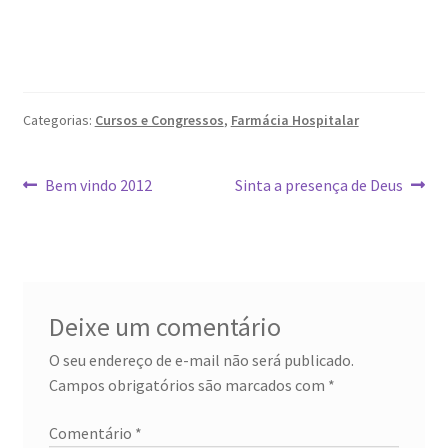
Categorias:
Cursos e Congressos
,
Farmácia Hospitalar
Navegação
Post
Próximo
Bem vindo 2012
Sinta a presença de Deus
anterior:
post:
de
Post
Deixe um comentário
O seu endereço de e-mail não será publicado.
Campos obrigatórios são marcados com
*
Comentário
*