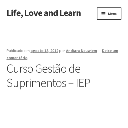
Life, Love and Learn
Pular
Pular
Menu
para
para
navegação
o
Início
conteúdo
Sobre a gente
Publicado em
agosto 13, 2012
por
Andiara Neuwiem
—
Deixe um
comentário
Curso Gestão de
Suprimentos – IEP