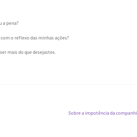
eu a pena?
iz com o reflexo das minhas ações?
 ser mais do que desejastes.
Próximo
Sobre a impotência da companh
post: