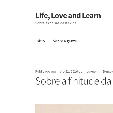
Life, Love and Learn
Pular
Pular
para
para
Sobre as coisas desta vida
navegação
o
conteúdo
Início
Sobre a gente
Início
Sobre a gente
Publicado em
maio 21, 2016
por
neuwiem
—
Deixe
Sobre a finitude da