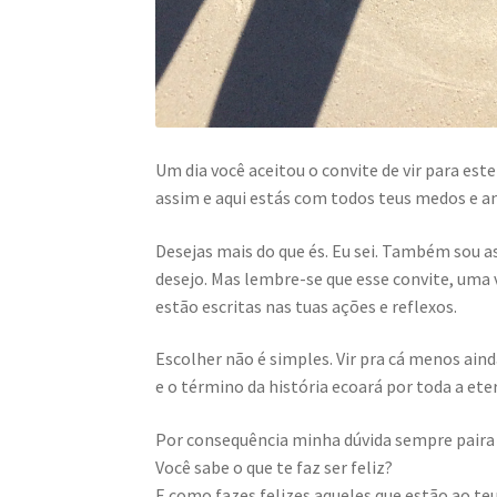
Um dia você aceitou o convite de vir para est
assim e aqui estás com todos teus medos e an
Desejas mais do que és. Eu sei. Também sou 
desejo. Mas lembre-se que esse convite, uma 
estão escritas nas tuas ações e reflexos.
Escolher não é simples. Vir pra cá menos aind
e o término da história ecoará por toda a ete
Por consequência minha dúvida sempre paira s
Você sabe o que te faz ser feliz?
E como fazes felizes aqueles que estão ao te