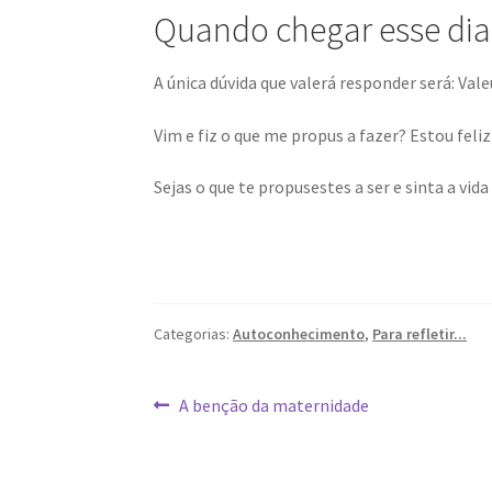
Quando chegar esse dia
A única dúvida que valerá responder será: Val
Vim e fiz o que me propus a fazer? Estou fel
Sejas o que te propusestes a ser e sinta a vida
Categorias:
Autoconhecimento
,
Para refletir...
Navegação
Post
A benção da maternidade
anterior:
de