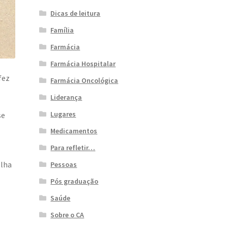
Dicas de leitura
Família
Farmácia
Farmácia Hospitalar
fez
Farmácia Oncológica
Liderança
Lugares
se
s
Medicamentos
Para refletir…
olha
Pessoas
Pós graduação
Saúde
Sobre o CA