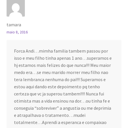
tamara
maio 8, 2016
Forca Andi…mimha familia tambem passou por
isso e meu filho tinha apenas 1 ano…superamos e
hj estamos mais felizes do que nunca!!! Meu maior
medo era…se meu marido morrer meu filho nao
tera lembranca nenhuma do pai!!! Superamos e
estou aqui dando este depoimento pq tenho
certeza que vc ja superou tambem!!!! Nunca fui
otimista mas a vida ensinou na dor…ou tinha fe e
conseguia “sobreviver” a angustia ou me deprimia
e atrapalhava o tratamento…mudei
totalmente…Aprendi a esperanca e compaixao