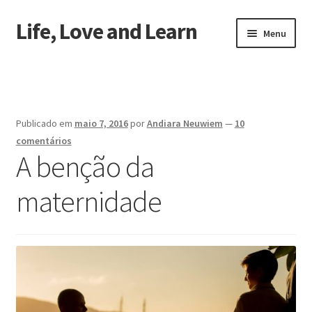
Life, Love and Learn
Pular
Pular
Menu
para
para
navegação
o
Início
conteúdo
Sobre a gente
Publicado em
maio 7, 2016
por
Andiara Neuwiem
—
10
comentários
A benção da
maternidade