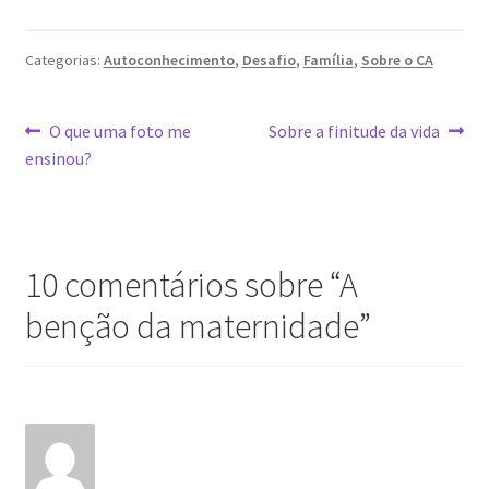
Categorias:
Autoconhecimento
,
Desafio
,
Família
,
Sobre o CA
Navegação
Post
Próximo
O que uma foto me
Sobre a finitude da vida
anterior:
post:
ensinou?
de
Post
10 comentários sobre “
A
benção da maternidade
”