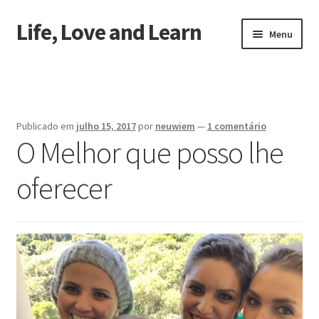
Life, Love and Learn
Pular
Pular
Menu
para
para
navegação
o
Início
conteúdo
Sobre a gente
Publicado em
julho 15, 2017
por
neuwiem
—
1 comentário
O Melhor que posso lhe
oferecer