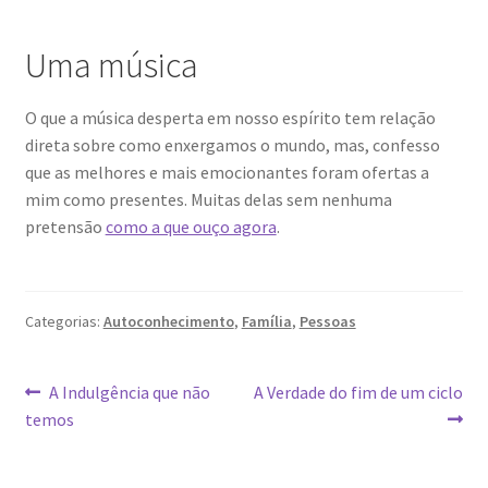
Uma música
O que a música desperta em nosso espírito tem relação
direta sobre como enxergamos o mundo, mas, confesso
que as melhores e mais emocionantes foram ofertas a
mim como presentes. Muitas delas sem nenhuma
pretensão
como a que ouço agora
.
Categorias:
Autoconhecimento
,
Família
,
Pessoas
Navegação
Post
Próximo
A Indulgência que não
A Verdade do fim de um ciclo
anterior:
post:
temos
de
Post