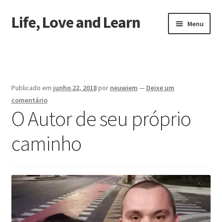
Life, Love and Learn
Pular
Pular
Menu
para
para
navegação
o
Início
conteúdo
Sobre a gente
Publicado em
junho 22, 2018
por
neuwiem
—
Deixe um
comentário
O Autor de seu próprio
caminho