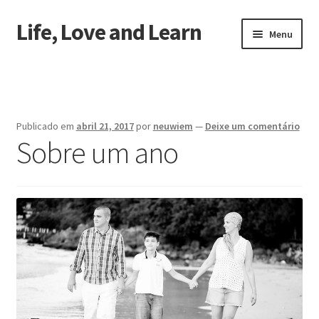
Life, Love and Learn
Pular
Pular
Menu
para
para
navegação
o
Início
conteúdo
Sobre a gente
Publicado em
abril 21, 2017
por
neuwiem
—
Deixe um comentário
Sobre um ano