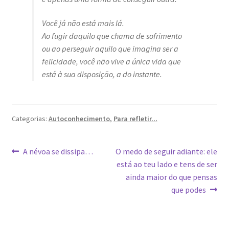
Você já não está mais lá.
Ao fugir daquilo que chama de sofrimento
ou ao perseguir aquilo que imagina ser a
felicidade, você não vive a única vida que
está à sua disposição, a do instante.
Categorias:
Autoconhecimento
,
Para refletir...
Navegação
Post
Próximo
A névoa se dissipa…
O medo de seguir adiante: ele
anterior:
post:
está ao teu lado e tens de ser
de
ainda maior do que pensas
Post
que podes