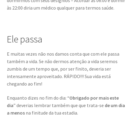
dormirmos com seus desígnios – Acordar às 06:00 e dormir
às 22:00 diria um médico qualquer para termos saúde.
Ele passa
E muitas vezes não nos damos conta que com ele passa
também a vida. Se não dermos atenção a vida seremos
zumbis de um tempo que, por ser finito, deveria ser
intensamente aproveitado. RÁPIDO!!! Sua vida está
chegando ao fim!
Enquanto dizes no fim do dia: “
Obrigado por mais este
dia
” deverias lembrar também que que trata-se
de um dia
a menos
na finitude da tua estadia.